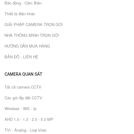
Báo động - Cảm Biến
Thiết bị điện khác
GIẢI PHÁP CAMERA TRỌN GÓI
NHÀ THÔNG MINH TRỌN GÓI
HƯỚNG DẪN MUA HÀNG
BẢN ĐỒ - LIÊN HỆ
CAMERA QUAN SÁT
Tất cả camera CCTV
Các gói lắp đặt CCTV
Wirelees - Wifi - Ip
AHD 1.0 - 1.3 - 2.0 - 5.0 MP
TVI - Analog - Loại khác