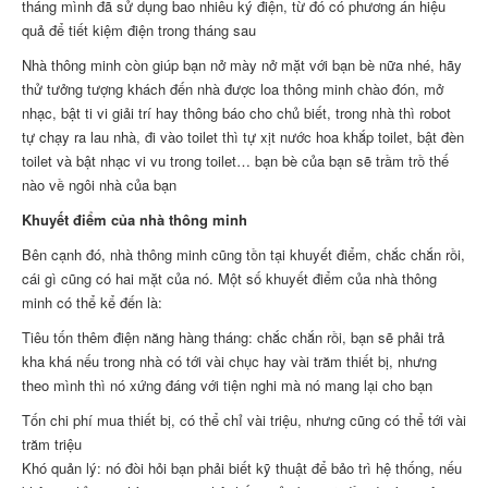
tháng mình đã sử dụng bao nhiêu ký điện, từ đó có phương án hiệu
quả để tiết kiệm điện trong tháng sau
Nhà thông minh còn giúp bạn nở mày nở mặt với bạn bè nữa nhé, hãy
thử tưởng tượng khách đến nhà được loa thông minh chào đón, mở
nhạc, bật ti vi giải trí hay thông báo cho chủ biết, trong nhà thì robot
tự chạy ra lau nhà, đi vào toilet thì tự xịt nước hoa khắp toilet, bật đèn
toilet và bật nhạc vi vu trong toilet… bạn bè của bạn sẽ trầm trồ thế
nào về ngôi nhà của bạn
Khuyết điểm của nhà thông minh
Bên cạnh đó, nhà thông minh cũng tồn tại khuyết điểm, chắc chắn rồi,
cái gì cũng có hai mặt của nó. Một số khuyết điểm của nhà thông
minh có thể kể đến là:
Tiêu tốn thêm điện năng hàng tháng: chắc chắn rồi, bạn sẽ phải trả
kha khá nếu trong nhà có tới vài chục hay vài trăm thiết bị, nhưng
theo mình thì nó xứng đáng với tiện nghi mà nó mang lại cho bạn
Tốn chi phí mua thiết bị, có thể chỉ vài triệu, nhưng cũng có thể tới vài
trăm triệu
Khó quản lý: nó đòi hỏi bạn phải biết kỹ thuật để bảo trì hệ thống, nếu