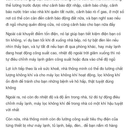
thể lường trước được như cảnh báo đột nhập, cảnh báo cháy, cảnh
báo nước tràn vào nhà khi quên tắt nước, cảnh báo rò rỉ gas, ở một số
nơi có thể còn cần đến cảnh báo động đất nữa, và bạn nghĩ sao nếu
đi ngủ nhưng quên đóng cửa, nó cũng cảnh báo cho bạn nữa đấy
Ngoài cái khuyết điểm tốn điện, nó lại giúp bạn tiết kiệm điện bạn có
tin không, ví dụ ban tối khi đi xuống nhà bếp, nó tự bật đèn lên nếu
nhìn thấy bạn, và tự tắt đi nếu bạn đi qua phòng khác, hay máy lạnh
đang hoạt động công suất cao, nhiệt độ ngoài trời giảm xuống thì nó
tự điều chỉnh máy lạnh giảm công suất hoặc đưa vào chế độ ngủ
Lợi ích tiếp theo là về sức khoẻ, nhà thông minh có thể đo lường chất
lượng không khí và cho máy lọc không khí hoạt động, lọc không khí
ổn định để tránh cho bạn những bệnh về hô hấp, thật tuyệt đúng
không
Ngoài ra, nó còn đo nhiệt độ và độ ẩm trong nhà, từ đó tự động điều
chỉnh mấy lạnh, máy lọc không khí để trong nhà có một khí hậu tuyệt
vời nhất
Còn nữa, nhà thông minh còn đo lường công suất tiêu thụ điện của
từng thiết bị như máy lạnh, tủ lạnh, bếp, đèn.. để bạn nắm rõ hàng