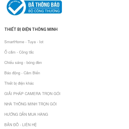
THIẾT BỊ ĐIỆN THÔNG MINH
SmartHome - Tuya - Iot
Ổ cắm - Công tắc
Chiếu sáng - bóng đèn
Báo động - Cảm Biến
Thiết bị điện khác
GIẢI PHÁP CAMERA TRỌN GÓI
NHÀ THÔNG MINH TRỌN GÓI
HƯỚNG DẪN MUA HÀNG
BẢN ĐỒ - LIÊN HỆ