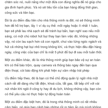
chăm sóc nó, nuôi nấng như một đứa con đúng nghĩa để nó giúp cho
gia đình hạnh phúc. Và nó sẽ tiêu tốn của bạn hàng đống thời gian,
công sức và tiền bạc.
Đó là ưu điểm đầu tiên cho nhà thông minh ra đời, nó sẽ thông minh
hơn để hỗ trợ bạn, lấy 1 ví dụ cụ thể: mỗi ngày hoặc ít nhất 1 tuần,
bạn sẽ phải lau nhà sạch sẽ để tránh bụi bẩn, bạn nghĩ sao nếu mỗi
sáng, có một chú robot hút bụi thay bạn làm việc đó, không những
vậy, nó còn lau sạch hơn cả con người, chui vào từng ngóc ngách và
hút cả những hạt bụi nhỏ trong không khí, và thực hiện đều đặn hàng
ngày, công việc của bạn chỉ là mất 5 phút đổ bụi đi sau mỗi tuần thôi.
Một ưu điểm khác, đó là nhà thông minh giúp bạn bảo vệ sự an toàn
khi có thể báo trộm, quay camera và thông báo ngay đến bạn qua
điện thoại, còi báo động khi phát hiện sự xâm nhập trái phép
Ưu điểm tiếp theo, đó là bạn có thể chủ động quản lý ngôi nhà một
cách rất dễ dàng như tắt điện, khoá cửa, tắt gas, tắt bếp chỉ với vài
nút nhấn khi ngồi ở công ty hay đi du lịch, không những vậy, bạn còn
có thể yêu cầu nó thực hiện tự động hoàn toàn
Một ưu điểm đặc biệt hơn, đó là trong nhà thông minh có rất nhiều
cảm biến, nó giúp bạn cảnh báo những rủi ro tiềm ẩn mà mình không