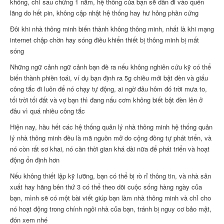
không, chỉ sau chừng 1 năm, hệ thống của bạn sẽ dần đi vào quên
lãng do hết pin, không cập nhật hệ thống hay hư hỏng phần cứng
Đôi khi nhà thông minh biến thành không thông minh, nhất là khi mạng
internet chập chờn hay sóng điều khiển thiết bị thông minh bị mất
sóng
Những ngữ cảnh ngữ cảnh bạn đề ra nếu không nghiên cứu kỹ có thể
biến thành phiền toái, ví dụ bạn định ra 5g chiều mới bật đèn và giấu
công tắc đi luôn để nó chạy tự động, ai ngờ đâu hôm đó trời mưa to,
tối trời tối đất và vợ bạn thì đang nấu cơm không biết bật đèn lên ở
đâu vì quá nhiều công tắc
Hiện nay, hầu hết các hệ thống quản lý nhà thông minh hệ thống quản
lý nhà thông minh đều là mã nguồn mở do cộng đồng tự phát triển, và
nó còn rất sơ khai, nó cần thời gian khá dài nữa để phát triển và hoạt
động ổn định hơn
Nếu không thiết lập kỹ lưỡng, bạn có thể bị rò rỉ thông tin, và nhà sản
xuất hay hãng bên thứ 3 có thể theo dõi cuộc sống hàng ngày của
bạn, mình sẽ có một bài viết giúp bạn làm nhà thông minh và chỉ cho
nó hoạt động trong chính ngôi nhà của bạn, tránh bị nguy cơ bảo mật,
đón xem nhé