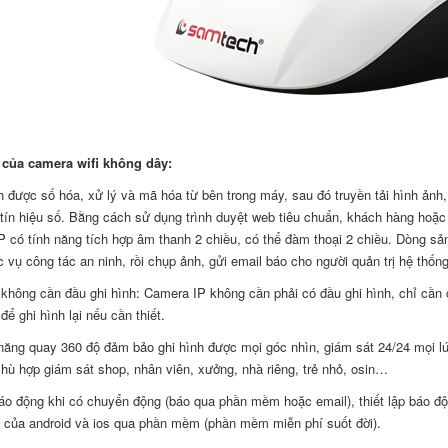
của camera wifi không dây:
h được số hóa, xử lý và mã hóa từ bên trong máy, sau đó truyền tải hình ảnh, 
ữ tín hiệu số. Bằng cách sử dụng trình duyệt web tiêu chuẩn, khách hàng hoặ
 có tính năng tích hợp âm thanh 2 chiều, có thể đàm thoại 2 chiều. Dòng s
 vụ công tác an ninh, rồi chụp ảnh, gửi email báo cho người quản trị hệ thống
không cần đầu ghi hình: Camera IP không cần phải có đầu ghi hình, chỉ cần 
để ghi hình lại nếu cần thiết.
năng quay 360 độ đảm bảo ghi hình được mọi góc nhìn, giám sát 24/24 mọi l
Phù hợp giám sát shop, nhân viên, xưởng, nhà riêng, trẻ nhỏ, osin…
báo động khi có chuyển động (báo qua phần mềm hoặc email), thiết lập báo động
g của android và ios qua phần mềm (phần mềm miễn phí suốt đời).