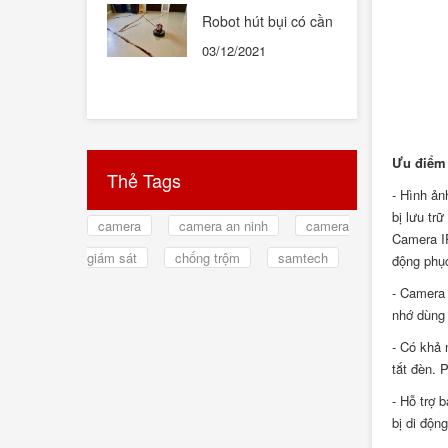
Robot hút bụi có cần
thiết hay không ?
03/12/2021
Ưu điểm 
Thẻ Tags
- Hình ản
bị lưu tr
camera
camera an ninh
camera
Camera IP
giám sát
chống trộm
samtech
động phục
- Camera 
nhớ dùng 
- Có khả 
tắt đèn. 
- Hỗ trợ 
bị di độn