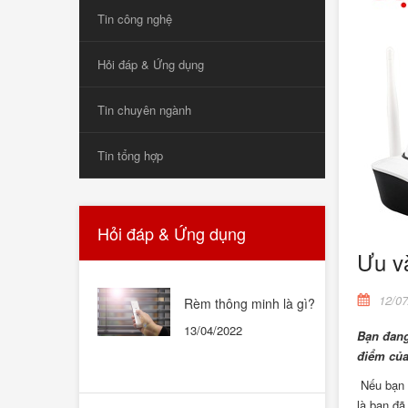
Tin công nghệ
Hỏi đáp & Ứng dụng
Tin chuyên ngành
Tin tổng hợp
Hỏi đáp & Ứng dụng
Ưu v
12/07
Rèm thông minh là gì?
Rèm thông minh có tốt
13/04/2022
không? Có nên mua
Bạn đang
không?
điểm của
Nếu bạn đ
là bạn đã