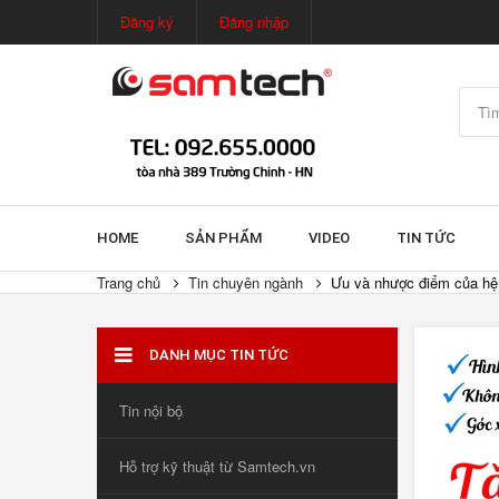
Đăng ký
Đăng nhập
HOME
SẢN PHẨM
VIDEO
TIN TỨC
Trang chủ
Tin chuyên ngành
Ưu và nhược điểm của hệ
DANH MỤC TIN TỨC
Tin nội bộ
Hỗ trợ kỹ thuật từ Samtech.vn