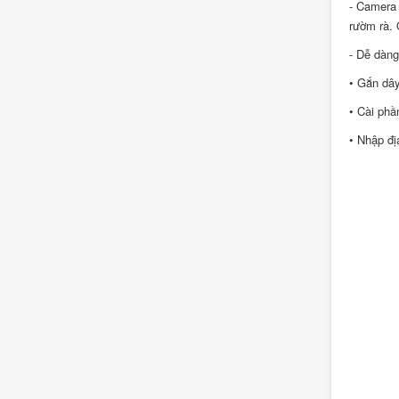
- Camera 
rườm rà. 
- Dễ dàng
• Gắn dây
• Cài phầ
• Nhập đ