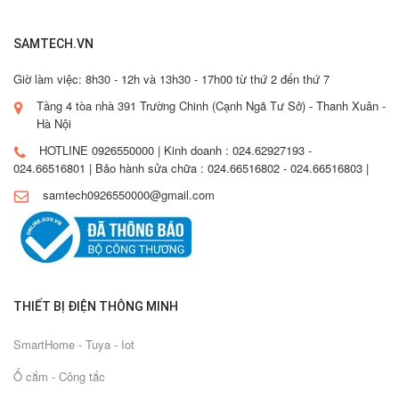
SAMTECH.VN
Giờ làm việc: 8h30 - 12h và 13h30 - 17h00 từ thứ 2 đến thứ 7
Tầng 4 tòa nhà 391 Trường Chinh (Cạnh Ngã Tư Sở) - Thanh Xuân -
Hà Nội
HOTLINE 0926550000 | Kinh doanh : 024.62927193 -
024.66516801 | Bảo hành sửa chữa : 024.66516802 - 024.66516803 |
samtech0926550000@gmail.com
THIẾT BỊ ĐIỆN THÔNG MINH
SmartHome - Tuya - Iot
Ổ cắm - Công tắc