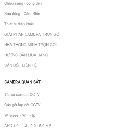
Chiếu sáng - bóng đèn
Báo động - Cảm Biến
Thiết bị điện khác
GIẢI PHÁP CAMERA TRỌN GÓI
NHÀ THÔNG MINH TRỌN GÓI
HƯỚNG DẪN MUA HÀNG
BẢN ĐỒ - LIÊN HỆ
CAMERA QUAN SÁT
Tất cả camera CCTV
Các gói lắp đặt CCTV
Wirelees - Wifi - Ip
AHD 1.0 - 1.3 - 2.0 - 5.0 MP