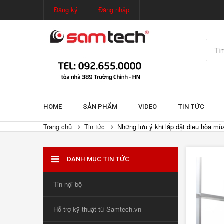
Đăng ký
Đăng nhập
HOME
SẢN PHẨM
VIDEO
TIN TỨC
Trang chủ
Tin tức
Những lưu ý khi lắp đặt điều hòa mù
DANH MỤC TIN TỨC
Tin nội bộ
Hỗ trợ kỹ thuật từ Samtech.vn