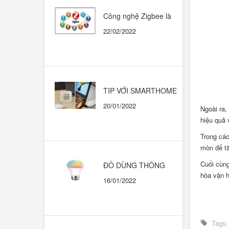
Công nghệ Zigbee là
gì? Có nên dùng trong
22/02/2022
những ngôi nhà thông
minh?
TIP VỚI SMARTHOME
CHẠY HỆ SINH THÁI
20/01/2022
GOOGLE HOME
Ngoài ra,
hiệu quả 
Trong các
mòn để t
Cuối cùng
ĐỒ DÙNG THÔNG
MINH. KHI NÀO THÌ
hòa vận h
16/01/2022
DÙNG CÁI NÀO?
Tags: