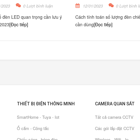
/2023
0 Lượt bình luận
12/01/2023
0 Lượt bình l
 đèn LED quan trọng cần lưu ý
Cách tính toán số lượng đèn chi
 2023
[Đọc tiếp]
cần dùng
[Đọc tiếp]
THIẾT BỊ ĐIỆN THÔNG MINH
CAMERA QUAN SÁT
SmartHome - Tuya - Iot
Tất cả camera CCTV
Ổ cắm - Công tắc
Các gói lắp đặt CCTV
Chiếu sáng - bóng đèn
Wirelees - Wifi - Ip