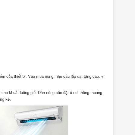
bền của thiết bị. Vào mùa nóng, nhu cầu lắp đặt tăng cao, vì
 bị che khuất luồng gió. Dàn nóng cần đặt ở nơi thông thoáng
áng kể.