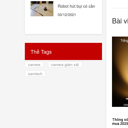
Robot hút bụi có cần
thiết hay không ?
03/12/2021
Bài v
Thẻ Tags
camera
camera giám sát
samtech
Thông số 
mua 2023