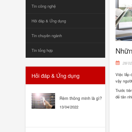
Tin công nghệ
Hỏi đáp & Ứng dụng
Tin chuyên ngành
Những
Tin tổng hợp
28/02
Hỏi đáp & Ứng dụng
Việc lắp 
vậy người
Trước tiê
để tản nh
Rèm thông minh là gì?
Rèm thông minh có tốt
13/04/2022
không? Có nên mua
không?