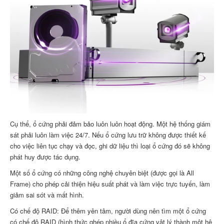
Cụ thể, ổ cứng phải đảm bảo luôn luôn hoạt động. Một hệ thống giám
sát phải luôn làm việc 24/7. Nếu ổ cứng lưu trữ không được thiết kế
cho việc liên tục chạy và đọc, ghi dữ liệu thì loại ổ cứng đó sẽ không
phát huy được tác dụng.
Một số ổ cứng có những công nghệ chuyên biệt (được gọi là All
Frame) cho phép cải thiện hiệu suất phát và làm việc trực tuyến, làm
giảm sai sót và mất hình.
Có chế độ RAID: Để thêm yên tâm, người dùng nên tìm một ổ cứng
có chế độ RAID (hình thức ghép nhiều ổ đĩa cứng vật lý thành một hệ