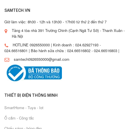
SAMTECH.VN
Giờ làm việc: 8h30 - 12h và 13h30 - 17h00 từ thứ 2 đến thứ 7
Tầng 4 tòa nhà 391 Trường Chinh (Cạnh Ngã Tư Sở) - Thanh Xuân -
Hà Nội
HOTLINE 0926550000 | Kinh doanh : 024.62927193 -
024.66516801 | Bảo hành sửa chữa : 024.66516802 - 024.66516803 |
samtech0926550000@gmail.com
THIẾT BỊ ĐIỆN THÔNG MINH
SmartHome - Tuya - Iot
Ổ cắm - Công tắc
Chiếu sáng - bóng đèn