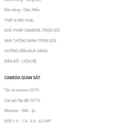
Báo động - Cảm Biến
Thiết bị điện khác
GIẢI PHÁP CAMERA TRỌN GÓI
NHÀ THÔNG MINH TRỌN GÓI
HƯỚNG DẪN MUA HÀNG
BẢN ĐỒ - LIÊN HỆ
CAMERA QUAN SÁT
Tất cả camera CCTV
Các gói lắp đặt CCTV
Wirelees - Wifi - Ip
AHD 1.0 - 1.3 - 2.0 - 5.0 MP