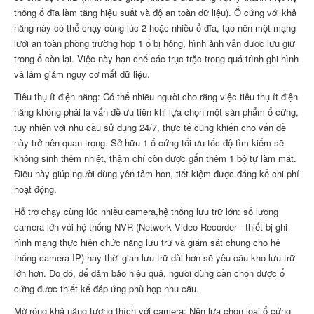
thống ổ đĩa làm tăng hiệu suất và độ an toàn dữ liệu). Ổ cứng với khả
năng này có thể chạy cùng lúc 2 hoặc nhiều ổ đĩa, tạo nên một mạng
lưới an toàn phòng trường hợp 1 ổ bị hỏng, hình ảnh vẫn được lưu giữ
trong ổ còn lại. Việc này hạn chế các trục trặc trong quá trình ghi hình
và làm giảm nguy cơ mất dữ liệu.
Tiêu thụ ít điện năng: Có thể nhiều người cho rằng việc tiêu thụ ít điện
năng không phải là vấn đề ưu tiên khi lựa chọn một sản phẩm ổ cứng,
tuy nhiên với nhu cầu sử dụng 24/7, thực tế cũng khiến cho vấn đề
này trở nên quan trọng. Sở hữu 1 ổ cứng tối ưu tốc độ tìm kiếm sẽ
không sinh thêm nhiệt, thậm chí còn được gắn thêm 1 bộ tự làm mát.
Điều này giúp người dùng yên tâm hơn, tiết kiệm được đáng kể chi phí
hoạt động.
Hỗ trợ chạy cùng lúc nhiều camera,hệ thống lưu trữ lớn: số lượng
camera lớn với hệ thống NVR (Network Video Recorder - thiết bị ghi
hình mạng thực hiện chức năng lưu trữ và giám sát chung cho hệ
thống camera IP) hay thời gian lưu trữ dài hơn sẽ yêu cầu kho lưu trữ
lớn hơn. Do đó, để đảm bảo hiệu quả, người dùng cần chọn được ổ
cứng được thiết kế đáp ứng phù hợp nhu cầu.
Mở rộng khả năng tương thích với camera: Nên lựa chọn loại ổ cứng