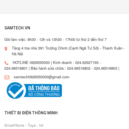
SAMTECH.VN
Giờ làm việc: 8h30 - 12h và 13h30 - 17h00 từ thứ 2 đến thứ 7
Tầng 4 tòa nhà 391 Trường Chinh (Cạnh Ngã Tư Sở) - Thanh Xuân -
Hà Nội
HOTLINE 0926550000 | Kinh doanh : 024.62927193 -
024.66516801 | Bảo hành sửa chữa : 024.66516802 - 024.66516803 |
samtech0926550000@gmail.com
THIẾT BỊ ĐIỆN THÔNG MINH
SmartHome - Tuya - Iot