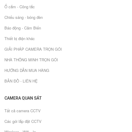
Ổ cắm - Công tắc
Chiếu sáng - bóng đèn
Báo động - Cảm Biến
Thiết bị điện khác
GIẢI PHÁP CAMERA TRỌN GÓI
NHÀ THÔNG MINH TRỌN GÓI
HƯỚNG DẪN MUA HÀNG
BẢN ĐỒ - LIÊN HỆ
CAMERA QUAN SÁT
Tất cả camera CCTV
Các gói lắp đặt CCTV
Wirelees - Wifi - Ip