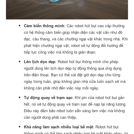
Cảm biến thông minh
: Các robot hút bụi cao cấp thường
có hệ thống cảm biến giúp nhận diện các vật cản như đồ
đạc, cầu thang, và các chướng ngại vật khác trong nhà. Khi
phát hiện chướng ngại vật, robot sẽ tự động đổi hướng để
tiếp tục công việc mà không bị gián đoạn.
Lên lịch dọn dẹp
: Robot hút bụi thông minh cho phép
người dùng lên lịch dọn dẹp tự động thông qua ứng dụng
trên điện thoại. Bạn có thể cài đặt giờ dọn dẹp cho từng
ngày trong tuần, giúp không gian nhà cửa luôn sạch sẽ mà
không cần phải nhớ đến việc này mỗi ngày.
Tự động quay về trạm sạc
: Khi pin của robot hút bụi gần
hết, nó sẽ tự động quay về trạm sạc để nạp lại năng lượng.
Điều này đảm bảo robot luôn sẵn sàng làm việc mà không
cần người dùng phải can thiệp.
Khả năng làm sạch nhiều loại bề mặt
: Robot hút bụi
thông minh có thể làm sạch nhiều loại bề mặt khác nhau, từ