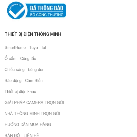
THIẾT BỊ ĐIỆN THÔNG MINH
SmartHome - Tuya - Iot
Ổ cắm - Công tắc
Chiếu sáng - bóng đèn
Báo động - Cảm Biến
Thiết bị điện khác
GIẢI PHÁP CAMERA TRỌN GÓI
NHÀ THÔNG MINH TRỌN GÓI
HƯỚNG DẪN MUA HÀNG
BẢN ĐỒ - LIÊN HỆ