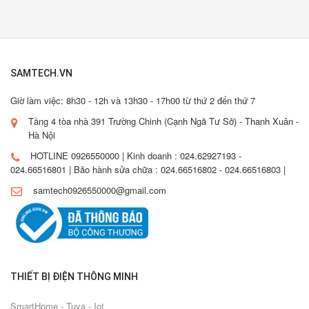
SAMTECH.VN
Giờ làm việc: 8h30 - 12h và 13h30 - 17h00 từ thứ 2 đến thứ 7
Tầng 4 tòa nhà 391 Trường Chinh (Cạnh Ngã Tư Sở) - Thanh Xuân -
Hà Nội
HOTLINE 0926550000 | Kinh doanh : 024.62927193 -
024.66516801 | Bảo hành sửa chữa : 024.66516802 - 024.66516803 |
samtech0926550000@gmail.com
THIẾT BỊ ĐIỆN THÔNG MINH
SmartHome - Tuya - Iot