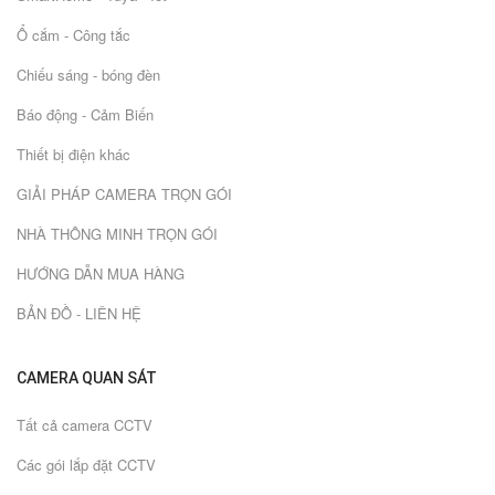
Ổ cắm - Công tắc
Chiếu sáng - bóng đèn
Báo động - Cảm Biến
Thiết bị điện khác
GIẢI PHÁP CAMERA TRỌN GÓI
NHÀ THÔNG MINH TRỌN GÓI
HƯỚNG DẪN MUA HÀNG
BẢN ĐỒ - LIÊN HỆ
CAMERA QUAN SÁT
Tất cả camera CCTV
Các gói lắp đặt CCTV