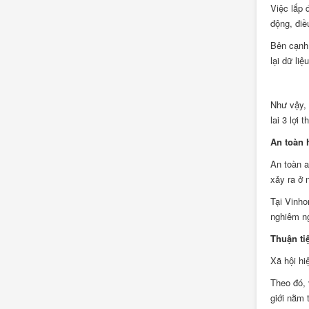
Việc lắp 
động, điề
Bên cạnh 
lại dữ li
Như vậy,
lai 3 lợi
An toàn 
An toàn a
xảy ra ở 
Tại Vinho
nghiêm ng
Thuận ti
Xã hội hi
Theo đó, 
giới nằm 