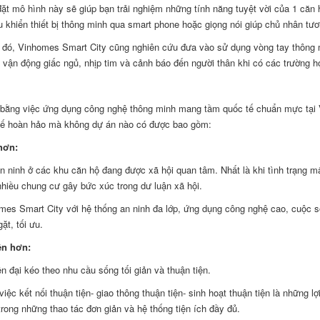
đặt mô hình này sẽ giúp bạn trải nghiệm những tính năng tuyệt vời của 1 căn
u khiển thiết bị thông minh qua smart phone hoặc giọng nói giúp chủ nhân tư
đó, Vinhomes Smart City cũng nghiên cứu đưa vào sử dụng vòng tay thông minh
ệu vận động giấc ngủ, nhịp tim và cảnh báo đến người thân khi có các trường 
 bằng việc ứng dụng công nghệ thông minh mang tầm quốc tế chuẩn mực tại
 thế hoàn hảo mà không dự án nào có được bao gồm:
hơn:
n ninh ở các khu căn hộ đang được xã hội quan tâm. Nhất là khi tình trạng m
nhiều chung cư gây bức xúc trong dư luận xã hội.
mes Smart City với hệ thống an ninh đa lớp, ứng dụng công nghệ cao, cuộc số
ặt, tối ưu.
ện hơn:
ện đại kéo theo nhu cầu sống tối giản và thuận tiện.
việc kết nối thuận tiện- giao thông thuận tiện- sinh hoạt thuận tiện là những 
trong những thao tác đơn giản và hệ thống tiện ích đầy đủ.