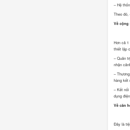
– Hệ thốn
Theo đó, 
Về cộng 
Hơn cả 1 
thiết lập
– Quản tr
nhận cảnh
– Thương 
hàng kết 
– Kết nối
dụng điện
Về căn h
Đây là ti