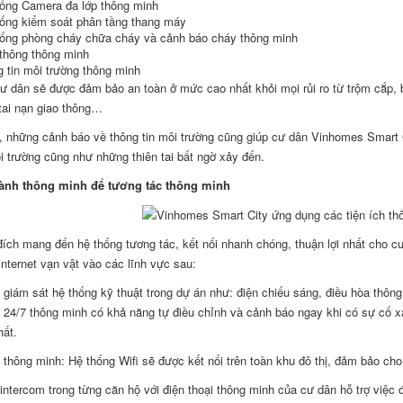
ống Camera đa lớp thông minh
ống kiểm soát phân tầng thang máy
ống phòng cháy chữa cháy và cảnh báo cháy thông minh
thông thông minh
 tin môi trường thông minh
ư dân sẽ được đảm bảo an toàn ở mức cao nhất khỏi mọi rủi ro từ trộm cắp, b
tai nạn giao thông…
, những cảnh báo về thông tin môi trường cũng giúp cư dân Vinhomes Smart City
 trường cũng như những thiên tai bất ngờ xảy đến.
ành thông minh để tương tác thông minh
ích mang đến hệ thống tương tác, kết nối nhanh chóng, thuận lợi nhất cho 
 internet vạn vật vào các lĩnh vực sau:
 giám sát hệ thống kỹ thuật trong dự án như: điện chiếu sáng, điều hòa thông
 24/7 thông minh có khả năng tự điều chỉnh và cảnh báo ngay khi có sự cố x
hất.
 thông minh: Hệ thống Wifi sẽ được kết nối trên toàn khu đô thị, đảm bảo cho c
 intercom trong từng căn hộ với điện thoại thông minh của cư dân hỗ trợ việc