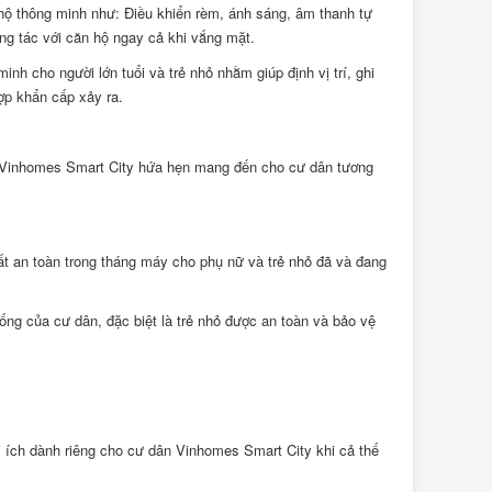
 hộ thông minh như: Điều khiển rèm, ánh sáng, âm thanh tự
ơng tác với căn hộ ngay cả khi vắng mặt.
 cho người lớn tuổi và trẻ nhỏ nhằm giúp định vị trí, ghi
hợp khẩn cấp xảy ra.
 Vinhomes Smart City hứa hẹn mang đến cho cư dân tương
ất an toàn trong tháng máy cho phụ nữ và trẻ nhỏ đã và đang
ng của cư dân, đặc biệt là trẻ nhỏ được an toàn và bảo vệ
lợi ích dành riêng cho cư dân Vinhomes Smart City khi cả thế