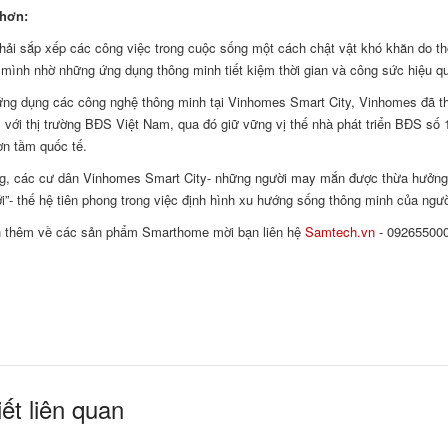
hơn:
hải sắp xếp các công việc trong cuộc sống một cách chật vật khó khăn do th
mình nhờ những ứng dụng thông minh tiết kiệm thời gian và công sức hiệu q
ứng dụng các công nghệ thông minh tại Vinhomes Smart City, Vinhomes đã thể 
 với thị trường BĐS Việt Nam, qua đó giữ vững vị thế nhà phát triển BĐS số 1
n tầm quốc tế.
g, các cư dân Vinhomes Smart City- những người may mắn được thừa hưởng hệ
i”- thế hệ tiên phong trong việc định hình xu hướng sống thông minh của ngườ
n thêm về các sản phẩm Smarthome mời bạn liên hệ
Samtech.vn
- 09265500
iết liên quan