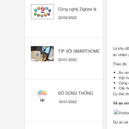
Công nghệ Zigbee là
gì? Có nên dùng trong
22/02/2022
những ngôi nhà thông
minh?
Là khu đô
TIP VỚI SMARTHOME
án nhằm g
CHẠY HỆ SINH THÁI
20/01/2022
GOOGLE HOME
Theo đó, 
An ni
Vận h
Cộng 
Căn h
ĐỒ DÙNG THÔNG
Cụ thể nh
MINH. KHI NÀO THÌ
16/01/2022
Về an ni
DÙNG CÁI NÀO?
Dự án sẽ 