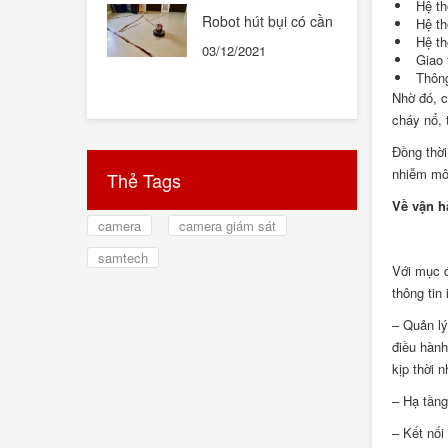
Hệ th
Robot hút bụi có cần
Hệ th
thiết hay không ?
Hệ th
03/12/2021
Giao 
Thông
Nhờ đó, c
cháy nổ, 
Đồng thời
nhiễm môi
Thẻ Tags
Về vận h
camera
camera giám sát
samtech
Với mục đ
thông tin
– Quản lý
điều hành
kịp thời n
– Hạ tầng
– Kết nối