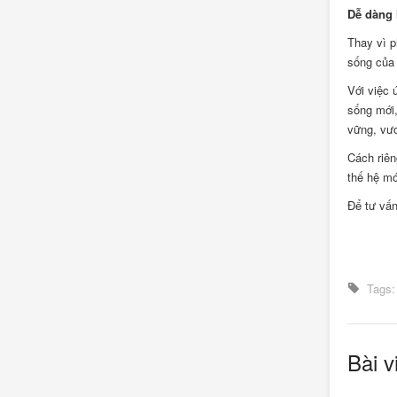
Dễ dàng 
Thay vì p
sống của 
Với việc 
sống mới,
vững, vươ
Cách riên
thế hệ mớ
Để tư vấ
Tags:
Bài v