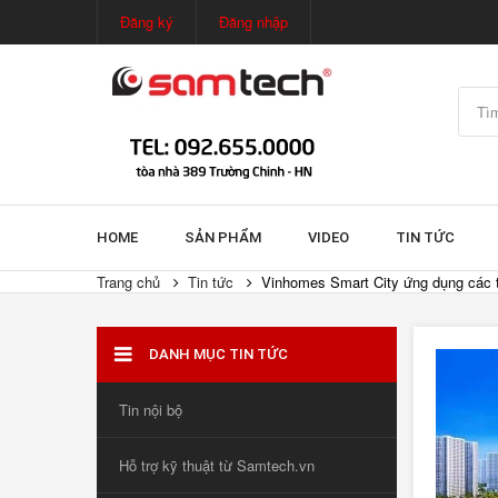
Đăng ký
Đăng nhập
HOME
SẢN PHẨM
VIDEO
TIN TỨC
Trang chủ
Tin tức
Vinhomes Smart City ứng dụng các t
DANH MỤC TIN TỨC
Tin nội bộ
Hỗ trợ kỹ thuật từ Samtech.vn